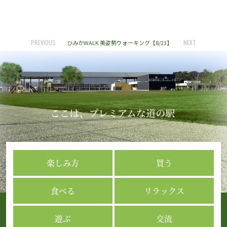
PREVIOUS
NEXT
ひみかWALK 美姿勢ウォーキング【8/23】
楽しみ方
買う
食べる
リラックス
遊ぶ
交流