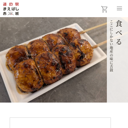
menu
ここにしかない地産の味に舌鼓
食べる