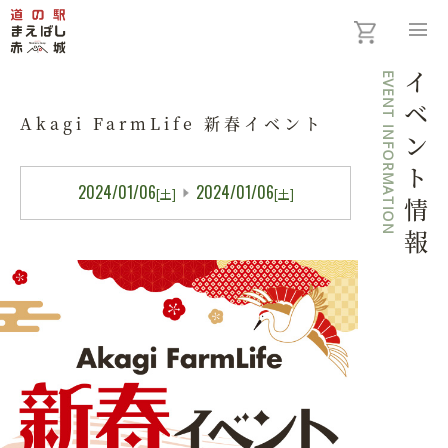
menu
EVENT INFORMATION
イベント情報
Akagi FarmLife 新春イベント
2024/01/06
2024/01/06
[土]
[土]