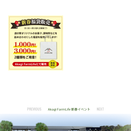
PREVIOUS
NEXT
Akagi FarmLife 新春イベント