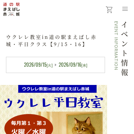
menu
EVENT INFORMATION
イベント情報
ウクレレ教室in道の駅まえばし赤
城・平日クラス【9/15・16】
2026/09/15
2026/09/16
[火]
[水]