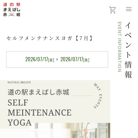
menu
EVENT INFORMATION
イベント情報
セルフメンテナンスヨガ【7月】
2026/07/17
2026/07/17
[金]
[金]