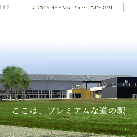
IOUS
よりみちMarket ～Silk de Smile～【7/17～7/26】