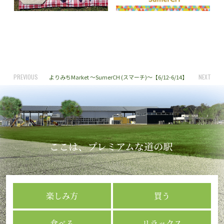
PREVIOUS
NEXT
よりみちMarket ～SumerCH (スマーチ)～【6/12-6/14】
楽しみ方
買う
食べる
リラックス