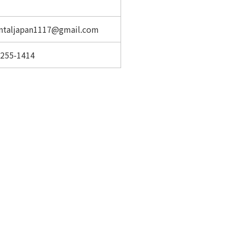
entaljapan1117@gmail.com
-255-1414