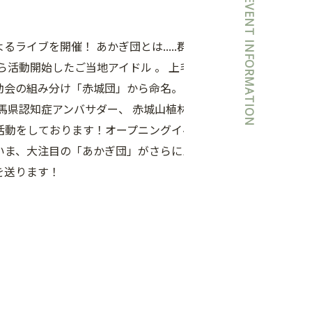
EVENT INFORMATION
ライブを開催！ あかぎ団とは.....群
ら活動開始したご当地アイドル 。 上毛
動会の組み分け「赤城団」から命名。
馬県認知症アンバサダー、 赤城山植林
活動をしております！オープニングイベ
いま、大注目の「あかぎ団」がさらにパ
を送ります！