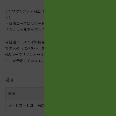
3.つづけてクラス向上コース 15：30-16：30（60
分）
・新曲コースにリピート参加してくれている方々に、
さらにレベルアップしていただくためのコース。
★新曲コースでは沖縄発のスタンダード曲「花～すべ
ての人の心に花を～」をCのキーで。向上コースでは
Gのキーでサザンオールスタースの「いとしのエリ
ー」を予定しています。
場所
場所
フードコート2F 会議室