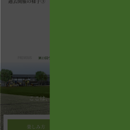
過去開催の様子③
ヒュッテハヤシのクーポ
ン券付き
PREVIOUS
NEXT
第23回ウクレレ教室in道の駅まえばし赤城
楽しみ方
買う