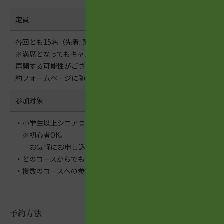
定員
各回とも15名（先着順）
※満席となってもキャンセルが出た場合予約
再開する可能性がございます。最新情報は予
約フォームページに随時掲載されます。
参加対象
・小学生以上シニアまで
※初心者OK。
お気軽にお申し込みください。
・どのコースからでもご参加いただけます。
・複数のコースへの参加もOK
予約方法