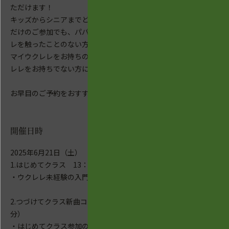
ただけます！
キッズからシニアまでどなたでもご参加OK。キッズ
だけのご参加でも、パパママと一緒でもOK。ウクレ
レを触ったことのない方ももちろん大歓迎！
マイウクレレをお持ちの方はお持ちください。（ウク
レレをお持ちでない方にはお貸しします！）
お早目のご予約をおすすめします！
開催日時
2025年6月21日（土）
1.はじめてクラス 13：00-14：00（60分）
・ウクレレ未経験の入門者レベル方にお勧めです。
2.つづけてクラス新曲コース 14：15-15：15（60
分）
・はじめてクラス参加の方にお勧めするコース。