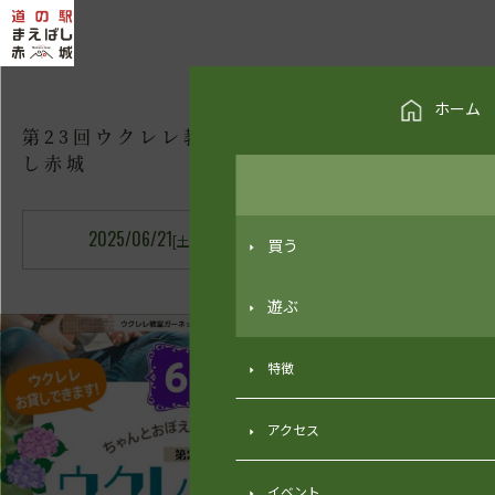
EVENT INFORMATION
イベント情報
ホーム
第23回ウクレレ教室in道の駅まえば
し赤城
2025/06/21
2025/06/21
[土]
[土]
買う
遊ぶ
特徴
アクセス
イベント