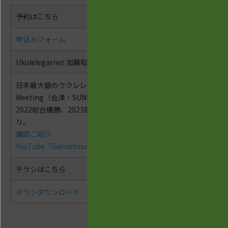
予約はこちら
申込みフォーム
Ukulelegarnet 加藤和広講師ご紹介①
日本最大級のウクレレコンテスト『Ulkulele
Meeting（会津・SUNSET音楽出主催）』
2022総合優勝、2023部門優勝、2024殿堂入
り。
講師ご紹介
YouTube『Garnetmusic』はこちらから
チラシはこちら
チラシダウンロード