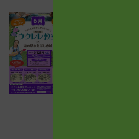
貸出用のウクレレ追加！
人気のaNueNue Ucolorシリ
ーズ。（シリーズ全6色が勢揃
いしている様子が見られるの
は群馬県内ではここだけで
す！）